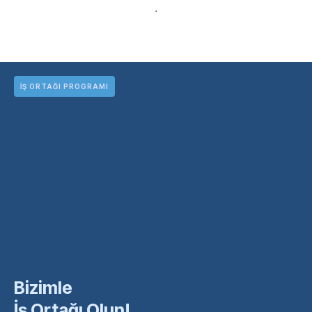
.
İŞ ORTAĞI PROGRAMI
Bizimle
İş Ortağı Olun!