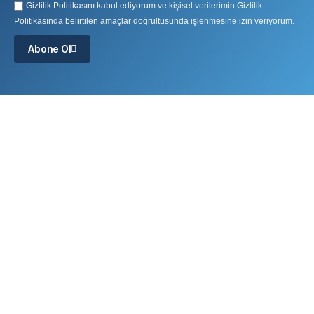
Gizlilik Politikasını kabul ediyorum ve kişisel verilerimin Gizlilik
Politikasında belirtilen amaçlar doğrultusunda işlenmesine izin veriyorum.
Abone Ol
Yakuplu Mah. Hürriyet Bulvarı Skyport Residance No:1 Kat:3
D:64 34524 Beylikdüzü / İstanbul
Tel: 0212 982 79 68
e-Posta: info@polygonteknoloji.com
Koç Kuleleri, Söğütözü Mah. Söğütözü Cad. No: 2C İç Kapı
No:17 604784 Çankaya / Ankara